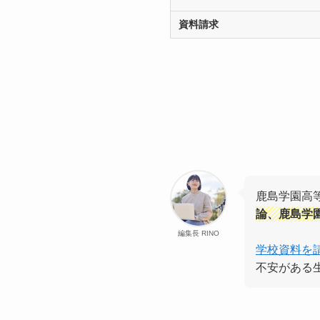
資料請求
鹿島学園高
論、鹿島学
編集長 RINO
学校資料を
不安がある