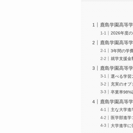
鹿島学園高等
2026年度
鹿島学園高等
3年間の学
就学支援金
鹿島学園高等
選べる学習
充実のオプ
卒業率98
鹿島学園高等
主な大学進
医学部進学
大学進学に