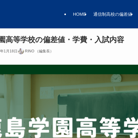
HOME
通信制高校の偏差値
学園高等学校の偏差値・学費・入試内容
6年1月18日
RINO （編集長）