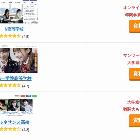
オンライ
年間学費
資
N高等学校
(4.5)
マンツー
大学進
資
第一学院高等学校
(4.7)
大学進
難関大も
資
ルネサンス高校
(4.2)