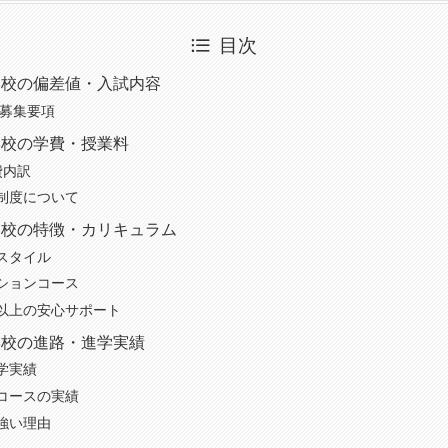
目次
学校の偏差値・入試内容
の募集要項
学校の学費・授業料
費内訳
制度について
学校の特徴・カリキュラム
スタイル
ションコース
%以上の安心サポート
学校の進路・進学実績
学実績
コースの実績
強い理由