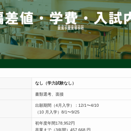
なし（学力試験なし）
書類選考、面接
出願期間（4月入学）：12/1〜4/10
（10 月入学）8/1〜9/25
初年度年間178,952円
卒業まで（3年間）457,668 円