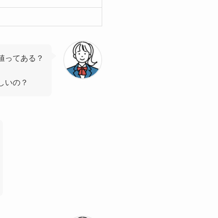
値ってある？
しいの？