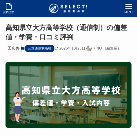
資料請求
MENU
高知県立大方高等学校（通信制）の偏差
値・学費・口コミ評判
広告
2026年1月25日
RINO （編集長）
公立通信制高校