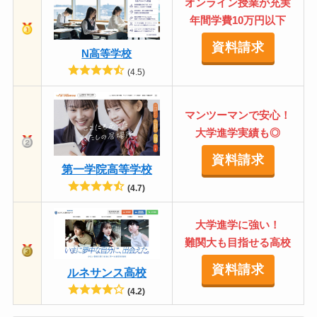
オンライン授業が充実
年間学費10万円以下
資料請求
N高等学校
(4.5)
マンツーマンで安心！
大学進学実績も◎
資料請求
第一学院高等学校
(4.7)
大学進学に強い！
難関大も目指せる高校
資料請求
ルネサンス高校
(4.2)