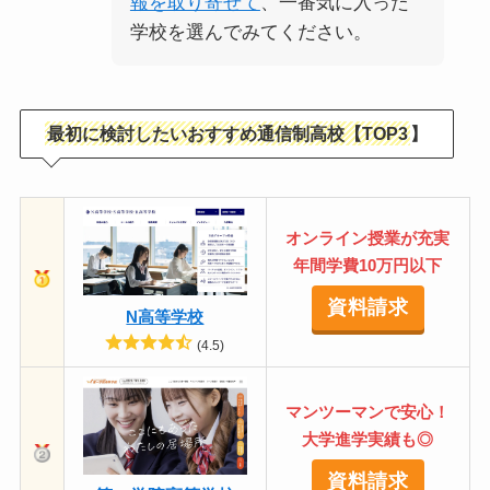
報を取り寄せて
、一番気に入った
学校を選んでみてください。
最初に検討したいおすすめ通信制高校【TOP3
】
オンライン授業が充実
年間学費10万円以下
資料請求
N高等学校
(4.5)
マンツーマンで安心！
大学進学実績も◎
資料請求