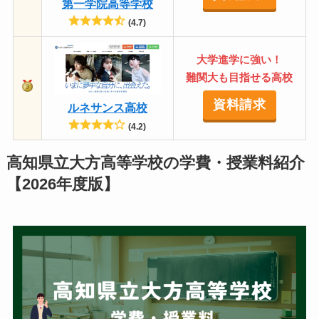
第一学院高等学校
(4.7)
大学進学に強い！
難関大も目指せる高校
資料請求
ルネサンス高校
(4.2)
高知県立大方高等学校の学費・授業料紹介
【2026年度版】