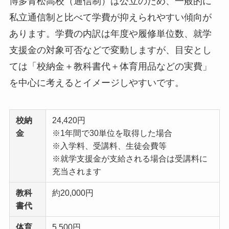
博多青松高校（通信制）は公立のため、一般的に
私立通信制と比べて学費が抑えられやすい傾向が
あります。学費の内訳は年度や履修単位数、就学
支援金の対象可否などで変動しますが、目安とし
ては「校納金＋教科書代＋体育用品などの実費」
を中心に考えるとイメージしやすいです。
校納
24,420円
金
※1年間で30単位を取得した場合
※入学料、受講料、生徒会費等
※就学支援金が支給される場合は受講料に
充当されます
教科
約20,000円
書代
体育
5,500円