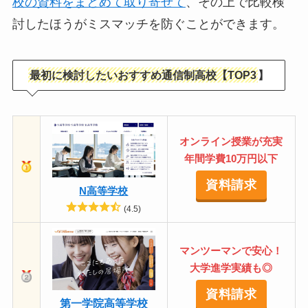
校の資料をまとめて取り寄せて
、その上で比較検
討したほうがミスマッチを防ぐことができます。
最初に検討したいおすすめ通信制高校【TOP3
】
オンライン授業が充実
年間学費10万円以下
資料請求
N高等学校
(4.5)
マンツーマンで安心！
大学進学実績も◎
資料請求
第一学院高等学校