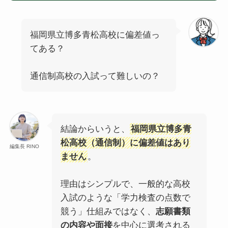
福岡県立博多青松高校に偏差値っ
てある？
通信制高校の入試って難しいの？
結論からいうと、
福岡県立博多青
松高校（通信制）に偏差値はあり
編集長 RINO
ません
。
理由はシンプルで、一般的な高校
入試のような「学力検査の点数で
競う」仕組みではなく、
志願書類
の内容や面接
を中心に選考される