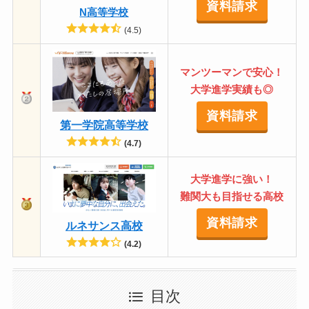
資料請求
N高等学校
(4.5)
マンツーマンで安心！
大学進学実績も◎
資料請求
第一学院高等学校
(4.7)
大学進学に強い！
難関大も目指せる高校
資料請求
ルネサンス高校
(4.2)
目次