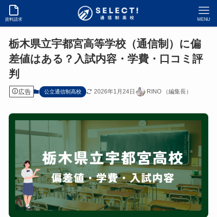
資料請求
MENU
栃木県立宇都宮高等学校（通信制）に偏
差値はある？入試内容・学費・口コミ評
判
広告
2026年1月24日
RINO （編集長）
公立通信制高校