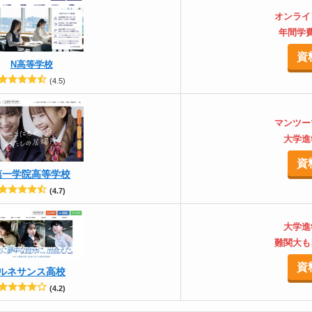
オンライ
年間学費
資
N高等学校
(4.5)
マンツー
大学進
資
第一学院高等学校
(4.7)
大学進
難関大も
資
ルネサンス高校
(4.2)