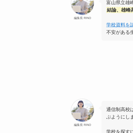
富山県立雄
結論、雄峰
編集長 RINO
学校資料を
不安がある
通信制高校
ぶようにし
編集長 RINO
学校を探す