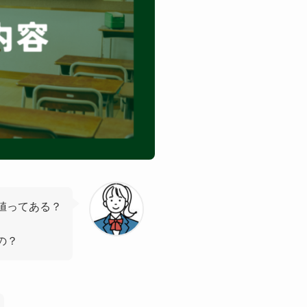
値ってある？
の？