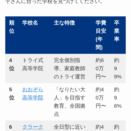
子さんに合った学校を見つけてください。
順
学校名
主な特徴
学費
卒
位
目安
業
(年
率
間)
4
トライ式
完全個別指
約6
約
位
高等学院
導、家庭教師
0万
9
のトライ運営
円〜
9%
5
おおぞら
「なりたい大
約4
約
位
高等学院
人」を目指す
0万
9
教育、全国拠
円〜
6%
点
6
クラーク
全日型に近い
約4
約