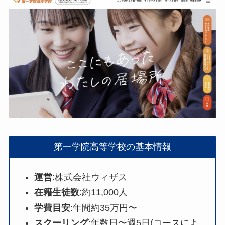
第一学院高等学校の基本情報
運営
:株式会社ウィザス
在籍生徒数
:約11,000人
学費目安
:年間約35万円〜
スクーリング
:年数日〜週5日(コースによ