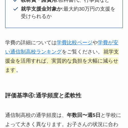
教材費・諸費用
:教科書代、行事費など
就学支援金対象か
:最大約30万円の支援を
受けられるか
学費の詳細については
学費比較ページ
や
学費が安
い通信制高校ランキング
をご覧ください。
就学支
援金を活用すれば、実質的な負担を大幅に減らせ
ます
。
評価基準④:通学頻度と柔軟性
通信制高校の通学頻度は、
年数回〜週5日
と学校に
よって大きく異なります。お子さんの状況に合わ