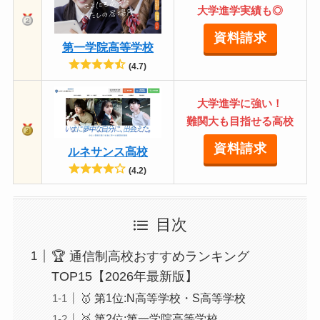
大学進学実績も◎
資料請求
第一学院高等学校
(4.7)
大学進学に強い！
難関大も目指せる高校
資料請求
ルネサンス高校
(4.2)
目次
🏆 通信制高校おすすめランキング
TOP15【2026年最新版】
🥇 第1位:N高等学校・S高等学校
🥈 第2位:第一学院高等学校