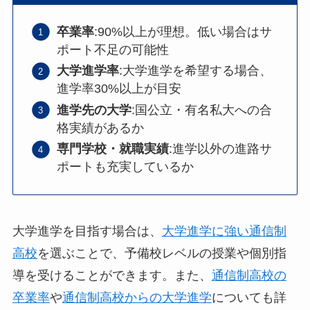
卒業率
:90%以上が理想。低い場合はサ
ポート不足の可能性
大学進学率
:大学進学を希望する場合、
進学率30%以上が目安
進学先の大学
:国公立・有名私大への合
格実績があるか
専門学校・就職実績
:進学以外の進路サ
ポートも充実しているか
大学進学を目指す場合は、
大学進学に強い通信制
高校
を選ぶことで、予備校レベルの授業や個別指
導を受けることができます。また、
通信制高校の
卒業率
や
通信制高校からの大学進学
についても詳