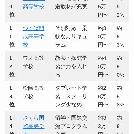
0
高等学校
送教材が充実
5万
9
位
円〜
2%
1
つくば開
個別対応・柔
約3
約
1
成高等学
軟なカリキュ
0万
9
位
校
ラム
円〜
3%
1
ワオ高等
教養・探究学
約4
約
2
学校
習に力を入れ
0万
9
位
る
円〜
0%
1
松陰高等
タブレット学
約2
約
3
学校
習、スクーリ
8万
8
位
ング少なめ
円〜
8%
1
さくら国
留学・国際交
約3
約
4
際高等学
流プログラム
2万
8