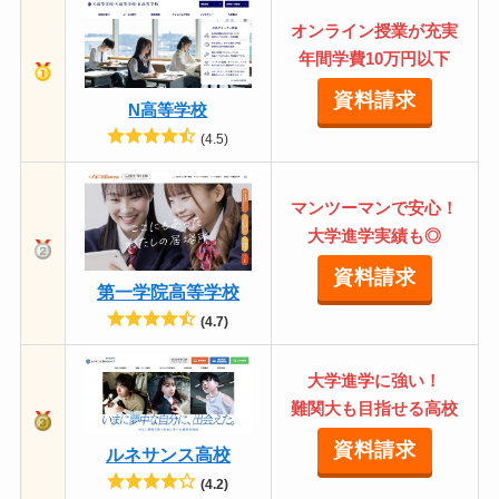
オンライン授業が充実
年間学費10万円以下
資料請求
N高等学校
(4.5)
マンツーマンで安心！
大学進学実績も◎
資料請求
第一学院高等学校
(4.7)
大学進学に強い！
難関大も目指せる高校
資料請求
ルネサンス高校
(4.2)