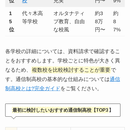
位
校
充実
円〜
9%
1
代々木高
オルタナティ
約3
約
5
等学校
ブ教育、自由
8万
8
位
な校風
円〜
7%
各学校の詳細については、資料請求で確認するこ
とをおすすめします。学校ごとに特色が大きく異
なるため、
複数校を比較検討することが重要
で
す。通信制高校の基本的な仕組みについては
通信
制高校とは?完全ガイド
をご覧ください。
最初に検討したいおすすめ通信制高校【TOP3
】