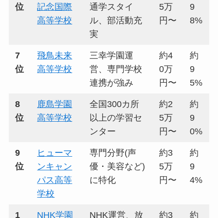
位
記念国際
通学スタイ
5万
9
高等学校
ル、部活動充
円〜
8%
実
7
飛鳥未来
三幸学園運
約4
約
位
高等学校
営、専門学校
0万
9
連携が強み
円〜
5%
8
鹿島学園
全国300カ所
約2
約
位
高等学校
以上の学習セ
5万
9
ンター
円〜
0%
9
ヒューマ
専門分野(声
約3
約
位
ンキャン
優・美容など)
5万
9
パス高等
に特化
円〜
4%
学校
1
NHK学園
NHK運営、放
約3
約