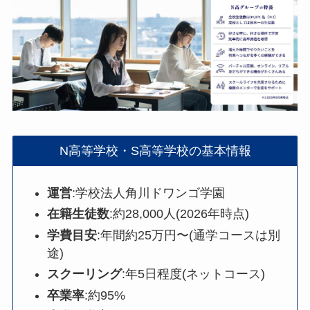
N高等学校・S高等学校の基本情報
運営
:学校法人角川ドワンゴ学園
在籍生徒数
:約28,000人(2026年時点)
学費目安
:年間約25万円〜(通学コースは別
途)
スクーリング
:年5日程度(ネットコース)
卒業率
:約95%